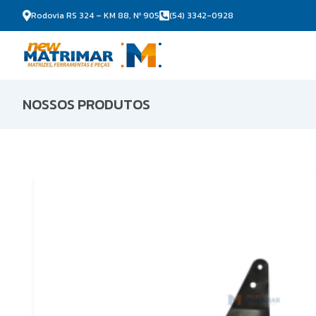
Rodovia RS 324 – KM 88, Nº 905
(54) 3342-0928
NOSSOS PRODUTOS