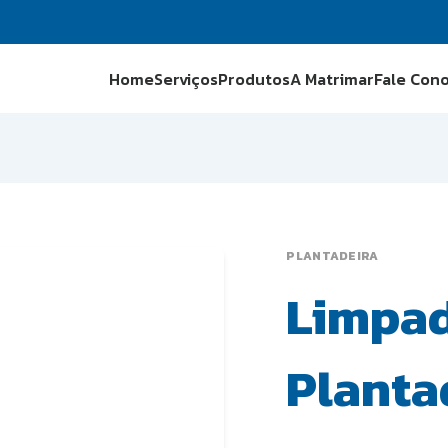
Home
Serviços
Produtos
A Matrimar
Fale Con
PLANTADEIRA
Limpad
Planta